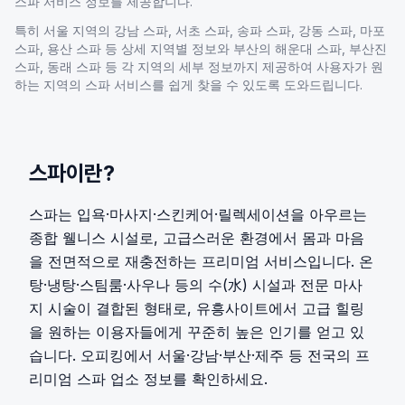
스파
서비스 정보를 제공합니다.
특히 서울 지역의 강남
스파
, 서초
스파
, 송파
스파
, 강동
스파
, 마포
스파
, 용산
스파
등 상세 지역별 정보와 부산의 해운대
스파
, 부산진
스파
, 동래
스파
등 각 지역의 세부 정보까지 제공하여 사용자가 원
하는 지역의
스파
서비스를 쉽게 찾을 수 있도록 도와드립니다.
스파
이란?
스파는 입욕·마사지·스킨케어·릴렉세이션을 아우르는
종합 웰니스 시설로, 고급스러운 환경에서 몸과 마음
을 전면적으로 재충전하는 프리미엄 서비스입니다. 온
탕·냉탕·스팀룸·사우나 등의 수(水) 시설과 전문 마사
지 시술이 결합된 형태로, 유흥사이트에서 고급 힐링
을 원하는 이용자들에게 꾸준히 높은 인기를 얻고 있
습니다. 오피킹에서 서울·강남·부산·제주 등 전국의 프
리미엄 스파 업소 정보를 확인하세요.