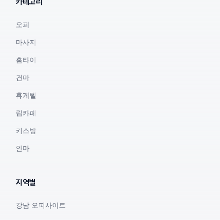
카테고리
오피
마사지
홈타이
건마
휴게텔
립카페
키스방
안마
지역별
강남 오피사이트