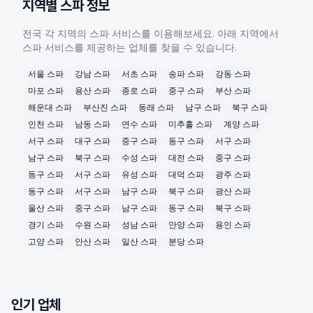
지역별
스파
정보
전국 각 지역의
스파
서비스를 이용해보세요. 아래 지역에서
스파
서비스를 제공하는 업체를 찾을 수 있습니다.
서울
스파
강남
스파
서초
스파
송파
스파
강동
스파
마포
스파
용산
스파
종로
스파
중구
스파
부산
스파
해운대
스파
부산진
스파
동래
스파
남구
스파
북구
스파
인천
스파
남동
스파
연수
스파
미추홀
스파
계양
스파
서구
스파
대구
스파
중구
스파
동구
스파
서구
스파
남구
스파
북구
스파
수성
스파
대전
스파
중구
스파
동구
스파
서구
스파
유성
스파
대덕
스파
광주
스파
동구
스파
서구
스파
남구
스파
북구
스파
광산
스파
울산
스파
중구
스파
남구
스파
동구
스파
북구
스파
경기
스파
수원
스파
성남
스파
안양
스파
용인
스파
고양
스파
안산
스파
일산
스파
분당
스파
인기 업체