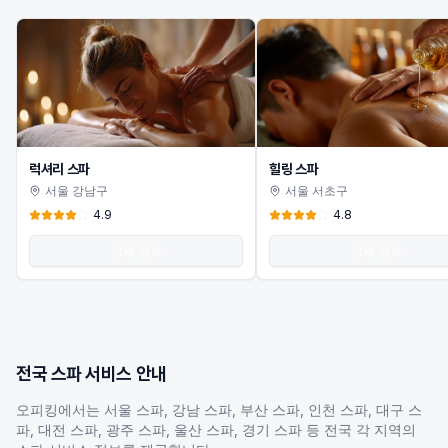
럭셔리 스파
힐링 스파
서울 강남구
서울 서초구
4.9
4.8
상세 정보
상세 정보
전국
스파
서비스 안내
오피킹에서는 서울
스파
, 강남
스파
, 부산
스파
, 인천
스파
, 대구
스
파
, 대전
스파
, 광주
스파
, 울산
스파
, 경기
스파
등 전국 각 지역의